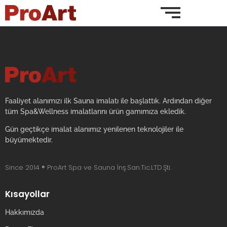
Faaliyet alanımızı ilk Sauna imalatı ile başlattık. Ardından diğer
tüm Spa&Wellness imalatlarını ürün gamımıza ekledik.
Gün geçtikçe imalat alanımız yenilenen teknolojiler ile
büyümektedir.
Since 2014
®
ProArt Spa ve Sauna İnş.San.Tic.LTD.Şti.
Kısayollar
Hakkımızda